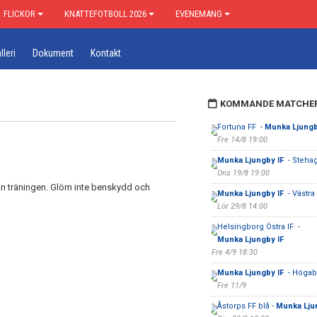
FLICKOR
KNATTEFOTBOLL 2026
EVENEMANG
lleri
Dokument
Kontakt
KOMMANDE MATCHE
Fortuna FF -
Munka Ljungb
Fre 14/8 19:00
Munka Ljungby IF
- Steha
Ons 19/8 19:00
an träningen. Glöm inte benskydd och
Munka Ljungby IF
- Västra
Lör 29/8 14:00
Helsingborg Östra IF -
Munka Ljungby IF
Fre 4/9 18:30
Munka Ljungby IF
- Högab
Fre 11/9
Åstorps FF blå -
Munka Lju