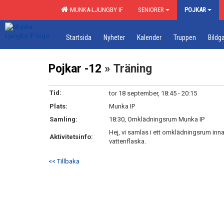
MUNKA-LJUNGBY IF
SENIORER
POJKAR
Startsida
Nyheter
Kalender
Truppen
Bildga
Pojkar -12
» Träning
Tid:
tor 18 september, 18:45 - 20:15
Plats:
Munka IP
Samling:
18:30, Omklädningsrum Munka IP
Hej, vi samlas i ett omklädningsrum inn
Aktivitetsinfo:
vattenflaska.
<< Tillbaka