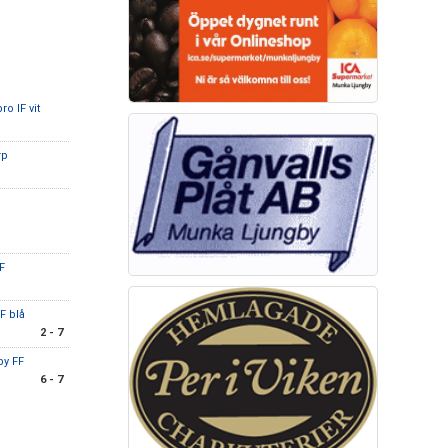
ro IF vit
rp
F
F blå
2 - 7
by FF
6 - 7