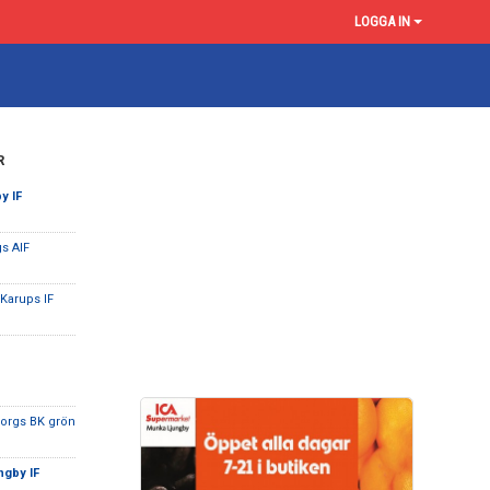
LOGGA IN
R
y IF
gs AIF
 Karups IF
orgs BK grön
ngby IF