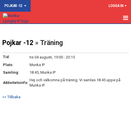
POJKAR -12
LOGGA IN
STARTSIDA
Pojkar -12
» Träning
NYHETER
KALENDER
Tid:
tis 04 augusti, 19:00 - 20:15
Plats:
Munka IP
TRUPPEN
Samling:
18:45, Munka IP
BILDGALLERI
Hej och välkomna på träning. Vi samlas 18:45 uppe på
Aktivitetsinfo:
Munka IP.
DOKUMENT
<< Tillbaka
KONTAKT