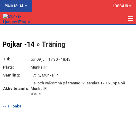
POJKAR -14
LOGGA IN
HEM
Pojkar -14
» Träning
NYHETER
DOKUMENT
Tid:
tor 09 juli, 17:30 - 18:45
Plats:
Munka IP
BILDGALLERI
Samling:
17:15, Munka IP
KONTAKT
Hej och välkomna på träning. Vi samlas 17:15 uppe på
Aktivitetsinfo:
Munka IP.
/Calle
TRUPPEN
<< Tillbaka
MATCHER
KALENDER