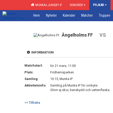
MUNKA-LJUNGBY IF
SENIORER
POJKAR
Hem
Nyheter
Kalender
Matcher
Truppen
vs
Ängelholms FF
INFORMATION
Matchstart:
lör 21 mars, 11:00
Plats:
Fridhemsparken
Samling:
10:15, Munka IP
Aktivitetsinfo:
Samling på Munka IP för ombyte.
Glöm ej skor, benskydd och vattenflaska.
<< Tillbaka