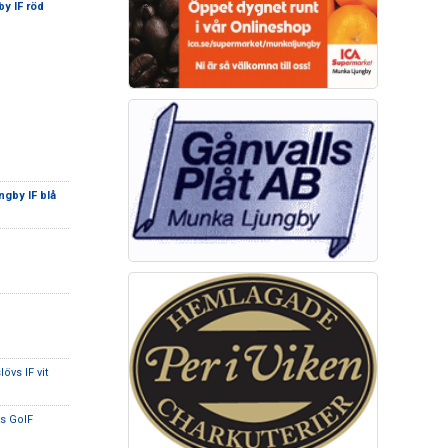
y IF röd
gby IF blå
lövs IF vit
ts GoIF