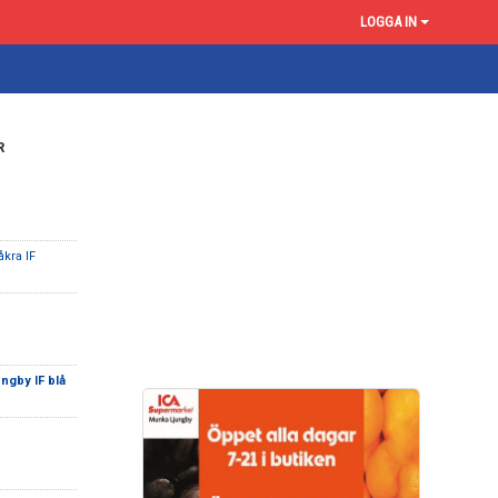
LOGGA IN
R
åkra IF
ngby IF blå