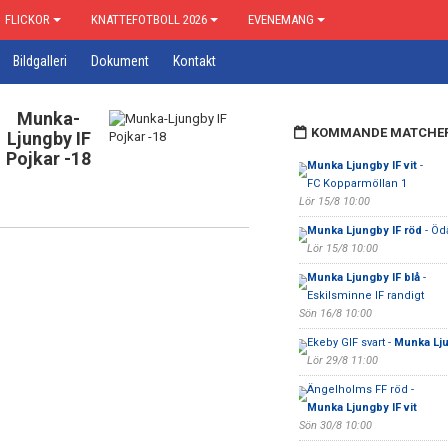
FLICKOR
KNATTEFOTBOLL 2026
EVENEMANG
Bildgalleri
Dokument
Kontakt
Munka-
KOMMANDE MATCHE
Ljungby IF
Pojkar -18
Munka Ljungby IF vit
-
FC Kopparmöllan 1
Lör 15/8 10:00
Munka Ljungby IF röd
- Öd
Lör 15/8 10:00
Munka Ljungby IF blå
-
Eskilsminne IF randigt
Sön 16/8 10:00
Ekeby GIF svart -
Munka Lju
Lör 29/8 11:00
Ängelholms FF röd -
Munka Ljungby IF vit
Sön 30/8 10:00