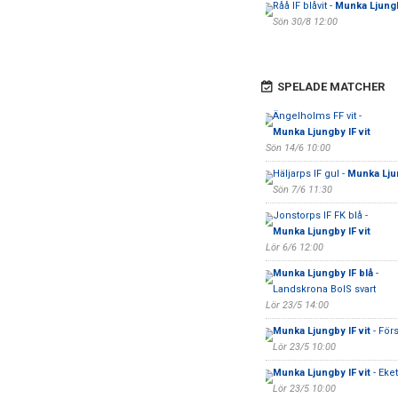
Råå IF blåvit -
Munka Ljungb
Sön 30/8 12:00
SPELADE MATCHER
Ängelholms FF vit -
Munka Ljungby IF vit
Sön 14/6 10:00
Häljarps IF gul -
Munka Ljun
Sön 7/6 11:30
Jonstorps IF FK blå -
Munka Ljungby IF vit
Lör 6/6 12:00
Munka Ljungby IF blå
-
Landskrona BoIS svart
Lör 23/5 14:00
Munka Ljungby IF vit
- Förs
Lör 23/5 10:00
Munka Ljungby IF vit
- Eke
Lör 23/5 10:00