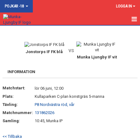
POJKAR -18
LOGGA IN
HEM
NYHETER
vs
Jonstorps IF FK blå
Munka Ljungby IF vit
KALENDER
MATCHER
INFORMATION
TRUPPEN
Matchstart:
lör 06 juni, 12:00
Plats:
Kullaparken C-plan konstgräs 5-manna
BILDGALLERI
Tävling:
P8 Nordvästra röd, vår
DOKUMENT
Matchnummer:
131862026
Samling:
10:45, Munka IP
KONTAKT
<< Tillbaka