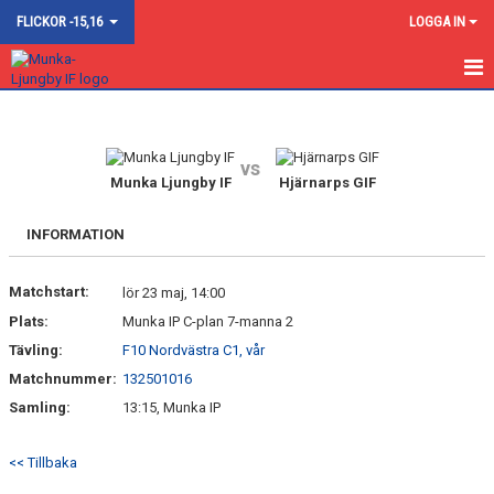
FLICKOR -15,16
LOGGA IN
HEM
NYHETER
vs
Munka Ljungby IF
Hjärnarps GIF
KALENDER
INFORMATION
MATCHER
Matchstart:
lör 23 maj, 14:00
TRUPPEN
Plats:
Munka IP C-plan 7-manna 2
BILDGALLERI
Tävling:
F10 Nordvästra C1, vår
Matchnummer:
132501016
DOKUMENT
Samling:
13:15, Munka IP
KONTAKT
<< Tillbaka