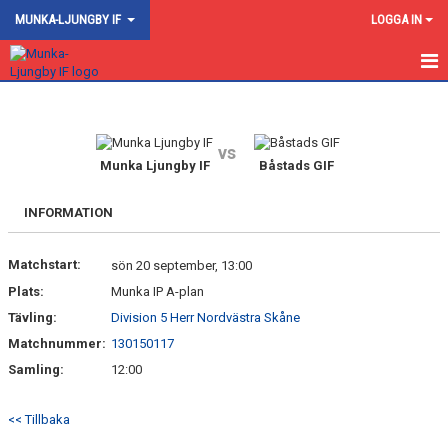
MUNKA-LJUNGBY IF
LOGGA IN
HEM
NYHETER
vs
Munka Ljungby IF
Båstads GIF
OM KLUBBEN
INFORMATION
KONTAKT
Matchstart:
sön 20 september, 13:00
AKTIVITETSKALENDER
Plats:
Munka IP A-plan
FOGIS
Tävling:
Division 5 Herr Nordvästra Skåne
Matchnummer:
130150117
BILDGALLERI
Samling:
12:00
KALENDER
<< Tillbaka
DOKUMENT