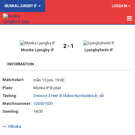
MUNKA-LJUNGBY IF
LOGGA IN
HEM
NYHETER
2 - 1
Munka Ljungby IF
Ljungbyheds IF
OM KLUBBEN
INFORMATION
KONTAKT
Matchstart:
mån 15 juni, 19:00
AKTIVITETSKALENDER
Plats:
Munka IP B-plan
FOGIS
Tävling:
Division 3 Herr B Skåne Nordvästra B, vår
Matchnummer:
130531020
BILDGALLERI
Samling:
18:00
KALENDER
<< Tillbaka
DOKUMENT