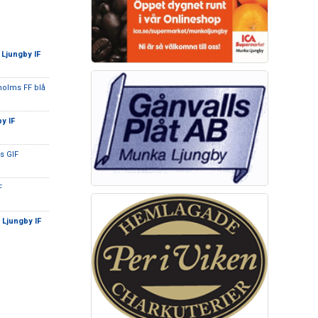
Ljungby IF
holms FF blå
y IF
s GIF
F
 Ljungby IF