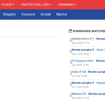
FLICKOR
KNATTEFOTBOLL 2026
EVENEMANG
Bildgalleri
Dokument
Kontakt
Matcher
KOMMANDE MATCHE
Skäldervikens IF 1 -
Munka 
Sön 16/8 11:15
Munka Ljungby IF
- Ekets 
Ons 19/8 18:30
FC Kopparmöllan -
Munka 
Lör 29/8 13:30
Vejby IF blå -
Munka Ljung
Lör 5/9 10:00
Munka Ljungby IF
- Klippa
Lör 12/9 14:00
Båstads GIF -
Munka Ljung
Sön 20/9 11:15