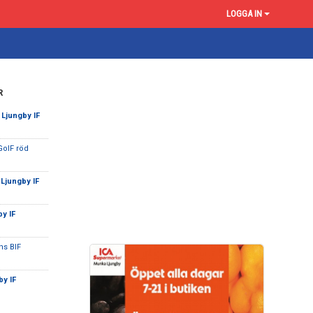
LOGGA IN
R
Ljungby IF
GoIF röd
Ljungby IF
by IF
ns BIF
by IF