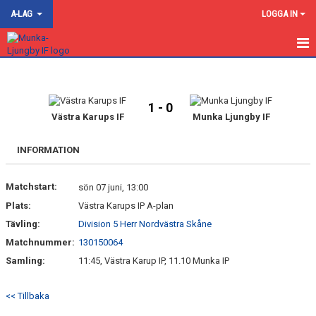
A-LAG
LOGGA IN
HEM
NYHETER
1 - 0
Västra Karups IF
Munka Ljungby IF
KALENDER
INFORMATION
HA DIVISION 5 NORRA SKÅNE
Matchstart:
sön 07 juni, 13:00
HR DIV.3 NORDVÄSTRA B
Plats:
Västra Karups IP A-plan
TRUPPEN
Tävling:
Division 5 Herr Nordvästra Skåne
Matchnummer:
130150064
GÄSTBOK
Samling:
11:45, Västra Karup IP, 11.10 Munka IP
BILDGALLERI
<< Tillbaka
DOKUMENT