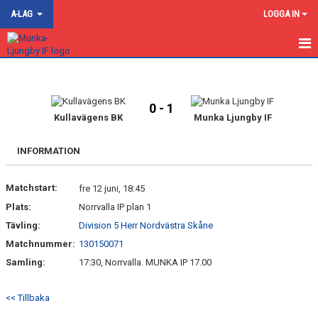
A-LAG
LOGGA IN
HEM
NYHETER
0 - 1
Kullavägens BK
Munka Ljungby IF
KALENDER
INFORMATION
HA DIVISION 5 NORRA SKÅNE
Matchstart:
fre 12 juni, 18:45
HR DIV.3 NORDVÄSTRA B
Plats:
Norrvalla IP plan 1
TRUPPEN
Tävling:
Division 5 Herr Nordvästra Skåne
Matchnummer:
130150071
GÄSTBOK
Samling:
17:30, Norrvalla. MUNKA IP 17.00
BILDGALLERI
<< Tillbaka
DOKUMENT