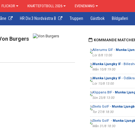
FLICKOR
KNATTEFOTBOLL 2026
EVENEMANG
kåne
HR Div.3 Nordvästra B
Truppen
Gästbok
Bildgalleri
Von Burgers
KOMMANDE MATCHE
Allerums GIF -
Munka Ljun
Lör 8/8 13:00
Munka Ljungby IF
- Billes
Mån 10/8 19:00
Munka Ljungby IF
- Ödåkra
Lör 15/8 13:00
Klippans BIF -
Munka Ljung
Sön 23/8 13:00
Ekets GoIF -
Munka Ljungby
Tor 27/8 18:30
Ekets GoIF -
Munka Ljungb
Mån 31/8 18:30