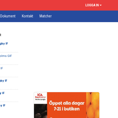
LOGGA IN
Dokument
Kontakt
Matcher
R
gby IF
holms GIF
 IF
by IF
 IF
y IF