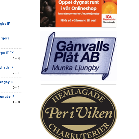
gby IF
urgers
rps IF FK
4 - 4
yheds IF
2 - 1
ungby IF
0 - 1
ungby IF
1 - 0