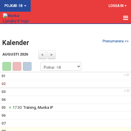
POJKAR -18
LOGGA IN
HEM
Kalender
Prenumerera >>
NYHETER
AUGUSTI 2026
KALENDER
MATCHER
v.31
01
TRUPPEN
02
v.32
03
BILDGALLERI
04
DOKUMENT
05
17:30
Träning, Munka IP
06
KONTAKT
07