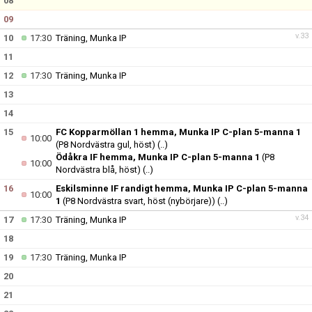
08
09
v.33
10
17:30
Träning, Munka IP
11
12
17:30
Träning, Munka IP
13
14
15
FC Kopparmöllan 1 hemma, Munka IP C-plan 5-manna 1
10:00
(P8 Nordvästra gul, höst)
(..)
Ödåkra IF hemma, Munka IP C-plan 5-manna 1
(P8
10:00
Nordvästra blå, höst)
(..)
16
Eskilsminne IF randigt hemma, Munka IP C-plan 5-manna
10:00
1
(P8 Nordvästra svart, höst (nybörjare))
(..)
v.34
17
17:30
Träning, Munka IP
18
19
17:30
Träning, Munka IP
20
21