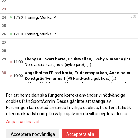
22
23
v.35
24
17:30
Träning, Munka IP
25
26
17:30
Träning, Munka IP
27
28
29
Ekeby GIF svart borta, Bruksvallen, Ekeby 5-manna
(P8
11:00
Nordvästra svart, höst (nybörjare))
(..)
30
Ängelholms FF röd borta, Fridhemsparken, Ängelholm
10:00
Konstgräs 7-manna 1
(P8 Nordvästra gul, höst)
(..)
Råå IF blåvit borta, Råå IP D-plan 5-manna 1
(P8 Nordvästra
12:00
blå, höst)
(..)
För att hemsidan ska fungera korrekt använder vi nödvändiga
v.36
31
17:30
Träning, Munka IP
cookies från SportAdmin. Dessa går inte att stänga av.
Föreningen kan också använda frivilliga cookies, t.ex. för statistik
eller marknadsföring. Du väljer själv om du vill acceptera dessa.
Anpassa dina val
Cookie-inställningar
Gå till Webbversion
Acceptera nödvändiga
Acceptera alla