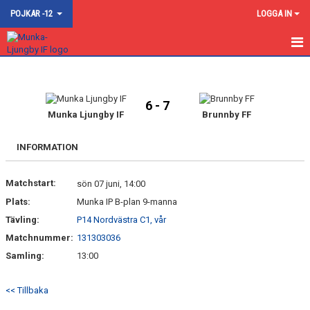
POJKAR -12
LOGGA IN
STARTSIDA
NYHETER
6 - 7
Munka Ljungby IF
Brunnby FF
KALENDER
INFORMATION
TRUPPEN
Matchstart:
sön 07 juni, 14:00
BILDGALLERI
Plats:
Munka IP B-plan 9-manna
DOKUMENT
Tävling:
P14 Nordvästra C1, vår
Matchnummer:
131303036
KONTAKT
Samling:
13:00
<< Tillbaka