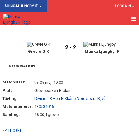
MUNKA-LJUNGBY IF
LOGGA IN
HEM
NYHETER
2 - 2
Grevie GIK
Munka Ljungby IF
OM KLUBBEN
INFORMATION
KONTAKT
Matchstart:
tis 05 maj, 19:00
AKTIVITETSKALENDER
Plats:
Grevieparken B-plan
FOGIS
Tävling:
Division 3 Herr B Skåne Nordvästra B, vår
Matchnummer:
130531016
BILDGALLERI
Samling:
18:00, I grevie
KALENDER
<< Tillbaka
DOKUMENT