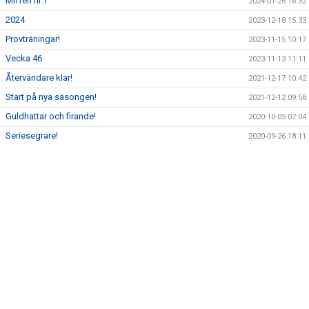
Miffen nr.1
2024-01-26 16:32
2024
2023-12-18 15:33
KONTAKT
Provträningar!
2023-11-15 10:17
MATCHER
Vecka 46
2023-11-13 11:11
Återvändare klar!
2021-12-17 10:42
Start på nya säsongen!
2021-12-12 09:58
Guldhattar och firande!
2020-10-05 07:04
Seriesegrare!
2020-09-26 18:11