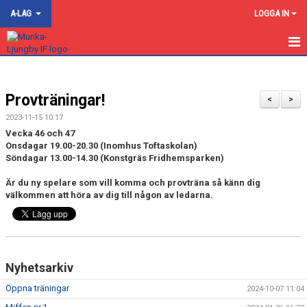
A-LAG
LOGGA IN
HEM
Provträningar!
NYHETER
<
>
2023-11-15 10:17
KALENDER
Vecka 46 och 47
Onsdagar 19.00-20.30 (Inomhus Toftaskolan)
HA DIVISION 5 NORRA SKÅNE
Söndagar 13.00-14.30 (Konstgräs Fridhemsparken)
Är du ny spelare som vill komma och provträna så känn dig
HR DIV.3 NORDVÄSTRA B
välkommen att höra av dig till någon av ledarna.
TRUPPEN
GÄSTBOK
Nyhetsarkiv
BILDGALLERI
Öppna träningar
2024-10-07 11:04
DOKUMENT