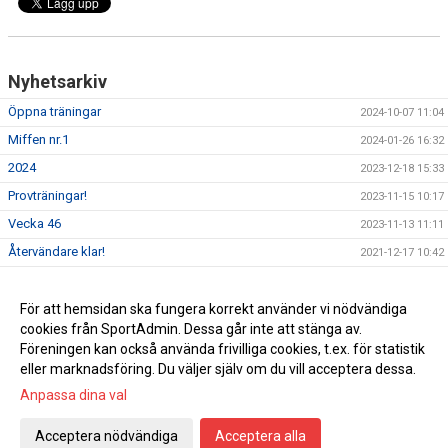
Nyhetsarkiv
Öppna träningar
2024-10-07 11:04
Miffen nr.1
2024-01-26 16:32
2024
2023-12-18 15:33
Provträningar!
2023-11-15 10:17
Vecka 46
2023-11-13 11:11
Återvändare klar!
2021-12-17 10:42
Start på nya säsongen!
2021-12-12 09:58
Guldhattar och firande!
För att hemsidan ska fungera korrekt använder vi nödvändiga
2020-10-05 07:04
cookies från SportAdmin. Dessa går inte att stänga av.
Seriesegrare!
2020-09-26 18:11
Föreningen kan också använda frivilliga cookies, t.ex. för statistik
eller marknadsföring. Du väljer själv om du vill acceptera dessa.
Anpassa dina val
Cookie-inställningar
Gå till Webbversion
Acceptera nödvändiga
Acceptera alla