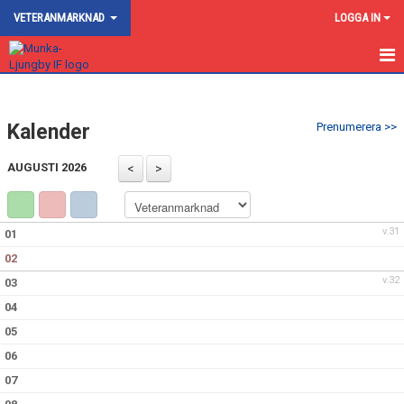
VETERANMARKNAD
LOGGA IN
HEM
Kalender
Prenumerera >>
NYHETER
AUGUSTI 2026
KALENDER
MEDLEMMAR
v.31
01
BILDGALLERI
02
v.32
03
DOKUMENT
04
KONTAKT
05
06
07