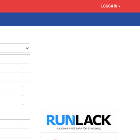
LOGGA IN
-
-
-
-
-
-
-
-