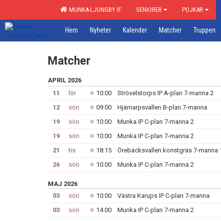
MUNKA-LJUNGBY IF
SENIORER
POJKAR
Hem
Nyheter
Kalender
Matcher
Truppen
Matcher
APRIL 2026
11
lör
10:00
Strövelstorps IP A-plan 7-manna 2
12
sön
09:00
Hjärnarpsvallen B-plan 7-manna
19
sön
10:00
Munka IP C-plan 7-manna 2
19
sön
10:00
Munka IP C-plan 7-manna 2
21
tis
18:15
Örebäcksvallen konstgräs 7-manna 
26
sön
10:00
Munka IP C-plan 7-manna 2
MAJ 2026
03
sön
10:00
Västra Karups IP C-plan 7-manna
03
sön
14:00
Munka IP C-plan 7-manna 2