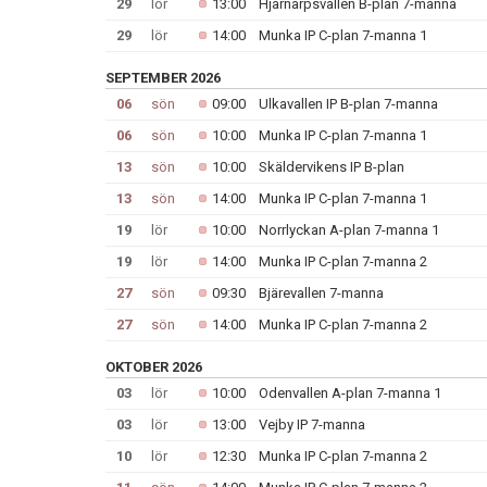
29
lör
13:00
Hjärnarpsvallen B-plan 7-manna
29
lör
14:00
Munka IP C-plan 7-manna 1
SEPTEMBER 2026
06
sön
09:00
Ulkavallen IP B-plan 7-manna
06
sön
10:00
Munka IP C-plan 7-manna 1
13
sön
10:00
Skäldervikens IP B-plan
13
sön
14:00
Munka IP C-plan 7-manna 1
19
lör
10:00
Norrlyckan A-plan 7-manna 1
19
lör
14:00
Munka IP C-plan 7-manna 2
27
sön
09:30
Bjärevallen 7-manna
27
sön
14:00
Munka IP C-plan 7-manna 2
OKTOBER 2026
03
lör
10:00
Odenvallen A-plan 7-manna 1
03
lör
13:00
Vejby IP 7-manna
10
lör
12:30
Munka IP C-plan 7-manna 2