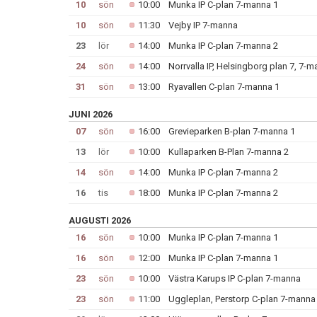
10
sön
10:00
Munka IP C-plan 7-manna 1
10
sön
11:30
Vejby IP 7-manna
23
lör
14:00
Munka IP C-plan 7-manna 2
24
sön
14:00
Norrvalla IP, Helsingborg plan 7, 7-
31
sön
13:00
Ryavallen C-plan 7-manna 1
JUNI 2026
07
sön
16:00
Grevieparken B-plan 7-manna 1
13
lör
10:00
Kullaparken B-Plan 7-manna 2
14
sön
14:00
Munka IP C-plan 7-manna 2
16
tis
18:00
Munka IP C-plan 7-manna 2
AUGUSTI 2026
16
sön
10:00
Munka IP C-plan 7-manna 1
16
sön
12:00
Munka IP C-plan 7-manna 1
23
sön
10:00
Västra Karups IP C-plan 7-manna
23
sön
11:00
Uggleplan, Perstorp C-plan 7-manna