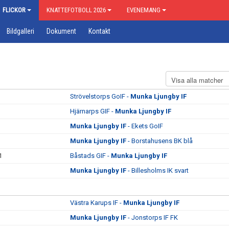
FLICKOR
KNATTEFOTBOLL 2026
EVENEMANG
Bildgalleri
Dokument
Kontakt
Strövelstorps GoIF -
Munka Ljungby IF
Hjärnarps GIF -
Munka Ljungby IF
Munka Ljungby IF
- Ekets GoIF
Munka Ljungby IF
- Borstahusens BK blå
1
Båstads GIF -
Munka Ljungby IF
Munka Ljungby IF
- Billesholms IK svart
Västra Karups IF -
Munka Ljungby IF
Munka Ljungby IF
- Jonstorps IF FK