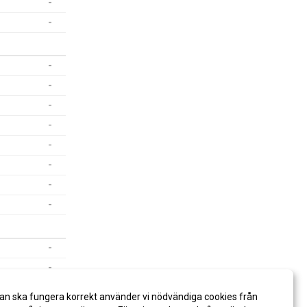
-
-
-
-
-
-
-
-
-
-
-
-
-
an ska fungera korrekt använder vi nödvändiga cookies från