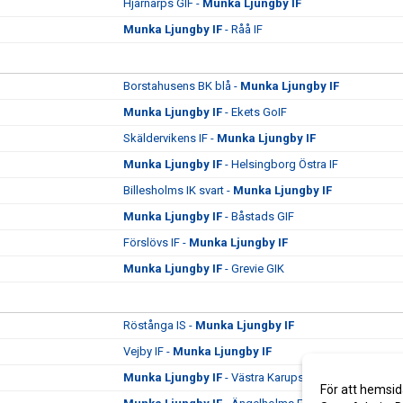
Hjärnarps GIF -
Munka Ljungby IF
Munka Ljungby IF
- Råå IF
Borstahusens BK blå -
Munka Ljungby IF
Munka Ljungby IF
- Ekets GoIF
Skäldervikens IF -
Munka Ljungby IF
Munka Ljungby IF
- Helsingborg Östra IF
Billesholms IK svart -
Munka Ljungby IF
Munka Ljungby IF
- Båstads GIF
Förslövs IF -
Munka Ljungby IF
Munka Ljungby IF
- Grevie GIK
Röstånga IS -
Munka Ljungby IF
Vejby IF -
Munka Ljungby IF
Munka Ljungby IF
- Västra Karups IF
För att hemsid