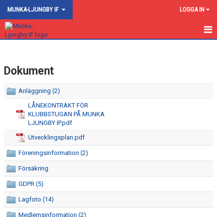
MUNKA-LJUNGBY IF
LOGGA IN
HEM
Dokument
NYHETER
OM KLUBBEN
Anläggning (2)
LÅNEKONTRAKT FÖR
KONTAKT
KLUBBSTUGAN PÅ MUNKA
LJUNGBY IP.pdf
AKTIVITETSKALENDER
Utvecklingsplan.pdf
FOGIS
Föreningsinformation (2)
Försäkring
BILDGALLERI
GDPR (5)
KALENDER
Lagfoto (14)
Medlemsinformation (2)
DOKUMENT