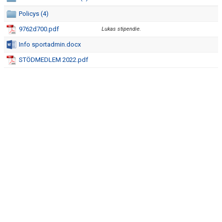
Policys (4)
VÅRA LAG
9762d700.pdf
Lukas stipendie.
TRÄNINGSTIDER
Info sportadmin.docx
STÖDMEDLEM 2022.pdf
MATCHER
KANSLIET
FOTBOLLSSKOLA 2025
ÅRSAVGIFTER 2025
SPONSORER
DOMARVERKSAMHET
CUPER
ÖVNINGSBANK