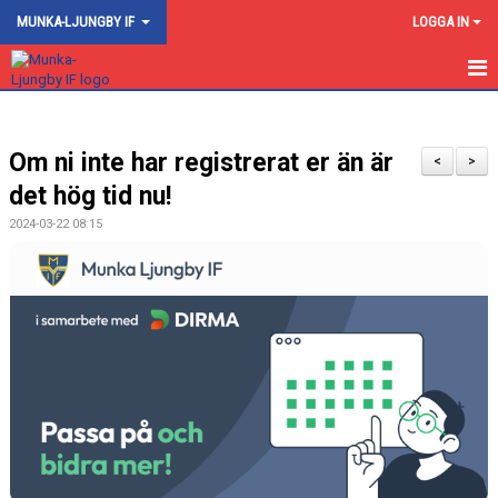
MUNKA-LJUNGBY IF
LOGGA IN
HEM
Om ni inte har registrerat er än är
NYHETER
<
>
det hög tid nu!
OM KLUBBEN
2024-03-22 08:15
KONTAKT
AKTIVITETSKALENDER
FOGIS
BILDGALLERI
KALENDER
DOKUMENT