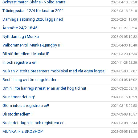
Schysst match Skåne - Nolltolerans
2026-04-10 09:50
DIRMA
Träningsstart 12/4 för knattar 2021
2026-03-13 08:18
Damlags satsning 2026 läggs ned
2026-02-24 13:00
Årsmöte 24/2 18:45
2026-01-27 06:24
Nytt damlag i Munka
2025-09-05 10:32
Välkommen till Munka-Ljungby IF
2025-04-30 10:40
Bli stödmedlem I Munka IF
2025-03-20 13:34
In och registrera er!
2024-11-28 21:20
Nu kan vi stolta presentera mobilskal med vår egen logga!
2024-05-03 07:07
Beställning av föreningskläder
2024-04-05 16:02
Om ni inte har registrerat er än är det hög tid nu!
2024-03-22 08:15
Nu närmar det sig!
2024-03-15 10:59
Glöm inte att registrera er!!
2024-03-15 09:53
Bli stödmedlem!
2024-03-08 10:57
Nu är det dags! In och registrera er!
2024-03-08 09:43
MUNKA IF:s SKOSHOP
2023-05-05 11:35