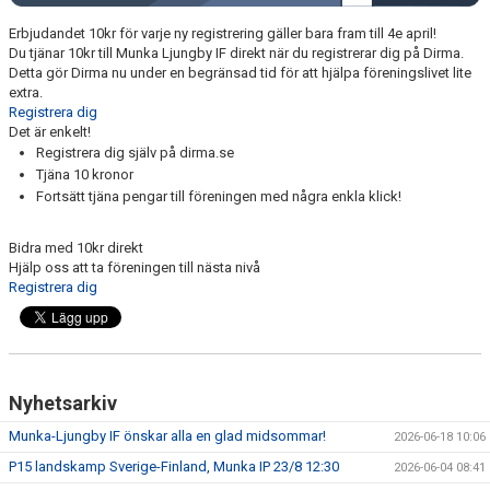
Erbjudandet 10kr för varje ny registrering gäller bara fram till 4e april!
VÅRA LAG
Du tjänar 10kr till Munka Ljungby IF direkt när du registrerar dig på Dirma.
Detta gör Dirma nu under en begränsad tid för att hjälpa föreningslivet lite
TRÄNINGSTIDER
extra.
Registrera dig
Det är enkelt!
MATCHER
Registrera dig själv på dirma.se
Tjäna 10 kronor
KANSLIET
Fortsätt tjäna pengar till föreningen med några enkla klick!
FOTBOLLSSKOLA 2025
Bidra med 10kr direkt
Hjälp oss att ta föreningen till nästa nivå
ÅRSAVGIFTER 2025
Registrera dig
SPONSORER
DOMARVERKSAMHET
Nyhetsarkiv
CUPER
Munka-Ljungby IF önskar alla en glad midsommar!
2026-06-18 10:06
P15 landskamp Sverige-Finland, Munka IP 23/8 12:30
2026-06-04 08:41
ÖVNINGSBANK